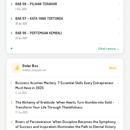
BAB 98 – PILIHAN TERAKHIR
›
3
1 Mei 2026
BAB 97 – KATA YANG TERTUNDA
›
4
30 Apr 2026
BAB 96 – PERTEMUAN KEMBALI
›
5
29 Apr 2026
Lihat semua →
Dolar Bos
💰
Bisnis
dolarbos.blogspot.com
Business Acumen Mastery: 7 Essential Skills Every Entrepreneur
›
1
Must Have in 2025
5 Jul 2025
The Alchemy of Gratitude: When Hearts Turn Humble into Gold -
›
2
Transform Your Life Through Thankfulness
17 Jun 2025
Rivers of Perseverance: When Discipline Becomes the Symphony
›
3
of Success and Inspiration Illuminates the Path to Eternal Victory