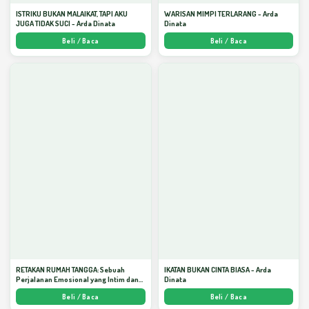
ISTRIKU BUKAN MALAIKAT, TAPI AKU
WARISAN MIMPI TERLARANG - Arda
JUGA TIDAK SUCI - Arda Dinata
Dinata
Beli / Baca
Beli / Baca
RETAKAN RUMAH TANGGA: Sebuah
IKATAN BUKAN CINTA BIASA - Arda
Perjalanan Emosional yang Intim dan
Dinata
Mendalam - Arda Dinata
Beli / Baca
Beli / Baca