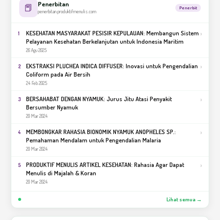
Penerbitan
📕
Penerbit
penerbitan.produktifmenulis.com
KESEHATAN MASYARAKAT PESISIR KEPULAUAN: Membangun Sistem
›
1
Pelayanan Kesehatan Berkelanjutan untuk Indonesia Maritim
26 Agu 2025
EKSTRAKSI PLUCHEA INDICA DIFFUSER: Inovasi untuk Pengendalian
›
2
Coliform pada Air Bersih
24 Feb 2025
BERSAHABAT DENGAN NYAMUK: Jurus Jitu Atasi Penyakit
›
3
Bersumber Nyamuk
20 Mar 2024
MEMBONGKAR RAHASIA BIONOMIK NYAMUK ANOPHELES SP.:
›
4
Pemahaman Mendalam untuk Pengendalian Malaria
20 Mar 2024
PRODUKTIF MENULIS ARTIKEL KESEHATAN: Rahasia Agar Dapat
›
5
Menulis di Majalah & Koran
20 Mar 2024
Lihat semua →