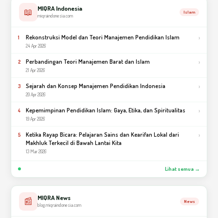
MIQRA Indonesia
📖
Islam
miqraindonesia.com
Rekonstruksi Model dan Teori Manajemen Pendidikan Islam
›
1
24 Apr 2026
Perbandingan Teori Manajemen Barat dan Islam
›
2
21 Apr 2026
Sejarah dan Konsep Manajemen Pendidikan Indonesia
›
3
20 Apr 2026
Kepemimpinan Pendidikan Islam: Gaya, Etika, dan Spiritualitas
›
4
19 Apr 2026
Ketika Rayap Bicara: Pelajaran Sains dan Kearifan Lokal dari
›
5
Makhluk Terkecil di Bawah Lantai Kita
13 Mar 2026
Lihat semua →
MIQRA News
📰
News
blog.miqraindonesia.com