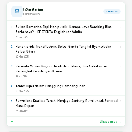
InSanitarian
🏥
Sanitarian
insanitarian.com
Bukan Romantis, Tapi Manipulatif: Kenapa Love Bombing Bisa
›
1
Berbahaya? – EF EFEKTA English for Adults
22 Jul 2025
Nanohibrida Transfluthrin, Solusi Ganda Tangkal Nyamuk dan
›
2
Polusi Udara
20 Mei 2025
Permata Musim Gugur: Jeruk dan Delima, Duo Antioksidan
›
3
Penangkal Peradangan Kronis
16 Mei 2025
Teater Hijau dalam Panggung Pembangunan
›
4
15 Mei 2025
Surveilans Kualitas Tanah: Menjaga Jantung Bumi untuk Generasi
›
5
Masa Depan
27 Jun 2024
Lihat semua →