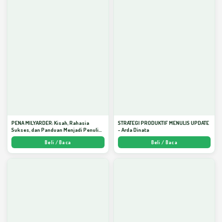
PENA MILYARDER: Kisah, Rahasia
STRATEGI PRODUKTIF MENULIS UPDATE
Sukses, dan Panduan Menjadi Penulis 1
- Arda Dinata
Milyar di KBM App dari Nol - Arda Dinata
Beli / Baca
Beli / Baca