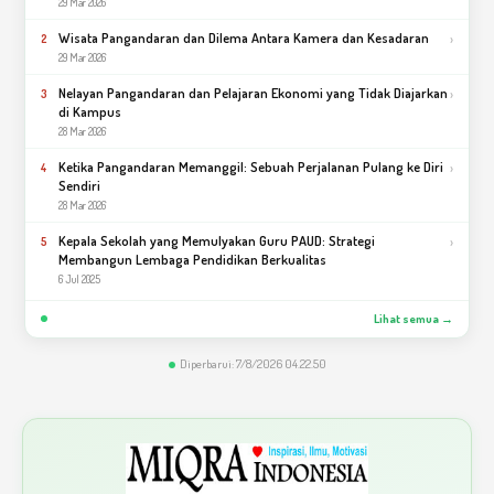
29 Mar 2026
Wisata Pangandaran dan Dilema Antara Kamera dan Kesadaran
›
2
29 Mar 2026
Nelayan Pangandaran dan Pelajaran Ekonomi yang Tidak Diajarkan
›
3
di Kampus
28 Mar 2026
Ketika Pangandaran Memanggil: Sebuah Perjalanan Pulang ke Diri
›
4
Sendiri
28 Mar 2026
Kepala Sekolah yang Memulyakan Guru PAUD: Strategi
›
5
Membangun Lembaga Pendidikan Berkualitas
6 Jul 2025
Lihat semua →
Diperbarui: 7/8/2026 04.22.50