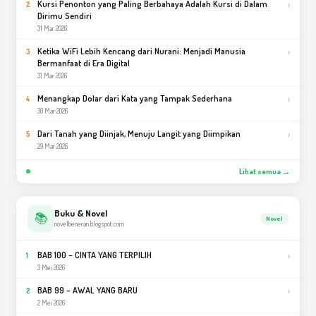
Kursi Penonton yang Paling Berbahaya Adalah Kursi di Dalam
›
2
Dirimu Sendiri
31 Mar 2026
Ketika WiFi Lebih Kencang dari Nurani: Menjadi Manusia
›
3
Bermanfaat di Era Digital
31 Mar 2026
Menangkap Dolar dari Kata yang Tampak Sederhana
›
4
30 Mar 2026
Dari Tanah yang Diinjak, Menuju Langit yang Diimpikan
›
5
29 Mar 2026
Lihat semua →
Buku & Novel
📚
Novel
novelbeneran.blogspot.com
BAB 100 – CINTA YANG TERPILIH
›
1
3 Mei 2026
BAB 99 – AWAL YANG BARU
›
2
2 Mei 2026