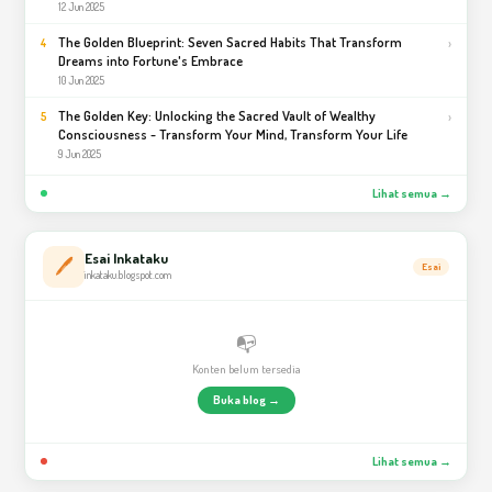
12 Jun 2025
The Golden Blueprint: Seven Sacred Habits That Transform
›
4
Dreams into Fortune's Embrace
10 Jun 2025
The Golden Key: Unlocking the Sacred Vault of Wealthy
›
5
Consciousness - Transform Your Mind, Transform Your Life
9 Jun 2025
Lihat semua →
Esai Inkataku
🖊️
Esai
inkataku.blogspot.com
📭
Konten belum tersedia
Buka blog →
Lihat semua →