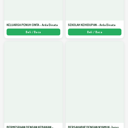
KELUARGA PENUH CINTA - Arda Dinata
SEKOLAH KEHIDUPAN - Arda Dinata
Beli / Baca
Beli / Baca
BERMESRAAN DENGAN KEBAIKAN -
BERSAHABAT DENGAN NYAMUK: Jurus