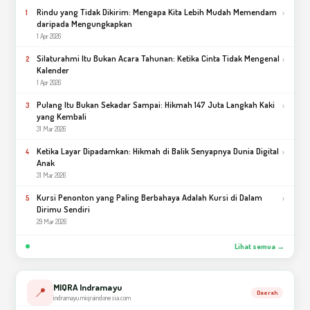
Rindu yang Tidak Dikirim: Mengapa Kita Lebih Mudah Memendam
›
1
daripada Mengungkapkan
1 Apr 2026
Silaturahmi Itu Bukan Acara Tahunan: Ketika Cinta Tidak Mengenal
›
2
Kalender
1 Apr 2026
Pulang Itu Bukan Sekadar Sampai: Hikmah 147 Juta Langkah Kaki
›
3
yang Kembali
31 Mar 2026
Ketika Layar Dipadamkan: Hikmah di Balik Senyapnya Dunia Digital
›
4
Anak
31 Mar 2026
Kursi Penonton yang Paling Berbahaya Adalah Kursi di Dalam
›
5
Dirimu Sendiri
29 Mar 2026
Lihat semua →
MIQRA Indramayu
📍
Daerah
indramayu.miqraindonesia.com