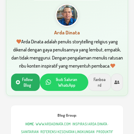
Arda Dinata
Arda Dinata adalah penulis storytelling religius yang
dikenal dengan gaya penulisannya yang lembut, empatik,
dan tidak menggurui. Dengan pengalaman menulis ratusan
ribu konten inspiratif yang menyentuh pembaca.
Follow
Ikuti Saluran
Fanboa
Blog
WhatsApp
rd
Blog Group:
HOME
·
WWW.ARDADINATA.COM
·
INSPIRASI ARDA DINATA
·
SANITARIAN
·
REFERENSI KESEHATAN LINGKUNGAN
·
PRODUKTIF