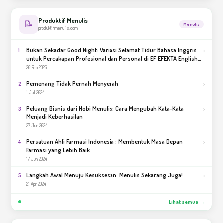
Produktif Menulis
📝
Menulis
produktifmenulis.com
Bukan Sekadar Good Night: Variasi Selamat Tidur Bahasa Inggris
›
1
untuk Percakapan Profesional dan Personal di EF EFEKTA English
for Adults
26 Feb 2026
Pemenang Tidak Pernah Menyerah
›
2
1 Jul 2024
Peluang Bisnis dari Hobi Menulis: Cara Mengubah Kata-Kata
›
3
Menjadi Keberhasilan
27 Jun 2024
Persatuan Ahli Farmasi Indonesia : Membentuk Masa Depan
›
4
Farmasi yang Lebih Baik
17 Jun 2024
Langkah Awal Menuju Kesuksesan: Menulis Sekarang Juga!
›
5
21 Apr 2024
Lihat semua →