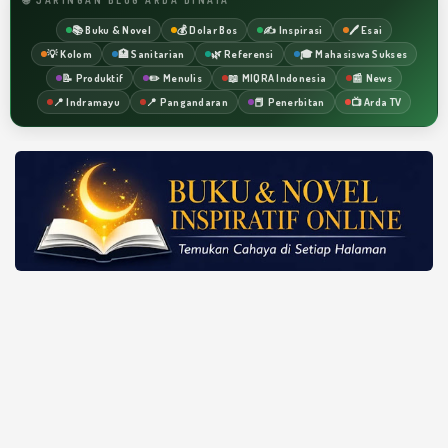
📚 Buku & Novel
💰 Dolar Bos
✍️ Inspirasi
🖊️ Esai
💡 Kolom
🏥 Sanitarian
🌿 Referensi
🎓 Mahasiswa Sukses
📝 Produktif
✏️ Menulis
📖 MIQRA Indonesia
📰 News
📍 Indramayu
📍 Pangandaran
📕 Penerbitan
📺 Arda TV