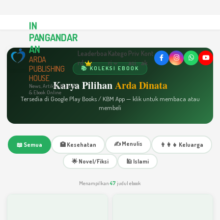
IN
PANGANDAR
AN
Leaderboa
Katego
Priv
Kont
ARDA
rd
ri
asi
ak
PUBLISHING
📚 KOLEKSI EBOOK
HOUSE
Karya Pilihan
Arda Dinata
News, Artikel, Kursus
& Ebook Online
Tersedia di Google Play Books / KBM App — klik untuk membaca atau
membeli
✍️ Menulis
📖 Semua
🏥 Kesehatan
👨‍👩‍👧 Keluarga
🌟 Novel/Fiksi
🕌 Islami
Menampilkan
47
judul ebook