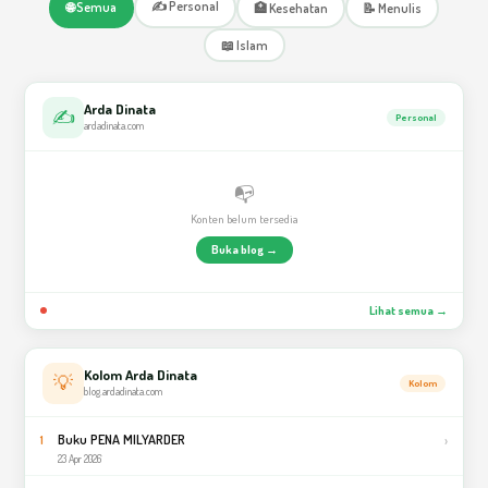
✍️ Personal
🌐 Semua
🏥 Kesehatan
📝 Menulis
📖 Islam
Arda Dinata
✍️
Personal
ardadinata.com
📭
Konten belum tersedia
Buka blog →
Lihat semua →
Kolom Arda Dinata
💡
Kolom
blog.ardadinata.com
Buku PENA MILYARDER
›
1
23 Apr 2026