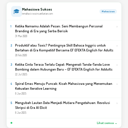
Mahasiswa Sukses
🎓
Mahasiswa
inmahasiswa.insanitarian.com
Ketika Namamu Adalah Pesan: Seni Membangun Personal
›
1
Branding di Era yang Serba Berisik
31 Mar 2026
Produktif atau Toxic? Pentingnya Skill Bahasa Inggris untuk
›
2
Bertahan di Era Kompetitif Bersama EF EFEKTA English for Adults
26 Feb 2026
Ketika Cinta Terasa Terlalu Cepat: Mengenali Tanda-Tanda Love
›
3
Bombing dalam Hubungan Baru – EF EFEKTA English for Addults
22 Jul 2025
Spiral Emas Menuju Puncak: Kisah Mahasiswa yang Menemukan
›
4
Kekuatan Iterative Learning
8 Jun 2025
Mengubah Lautan Data Menjadi Mutiara Pengetahuan: Revolusi
›
5
Skripsi di Era AI Elicit
8 Jun 2025
Lihat semua →