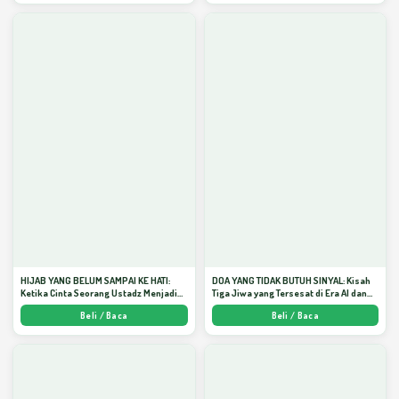
HIJAB YANG BELUM SAMPAI KE HATI:
DOA YANG TIDAK BUTUH SINYAL: Kisah
Ketika Cinta Seorang Ustadz Menjadi
Tiga Jiwa yang Tersesat di Era AI dan
Cermin yang Paling Kejam - Arda
Menemukan Jalan Pulang di Bulan
Beli / Baca
Beli / Baca
Dinata
Ramadhan" - Arda Dinata