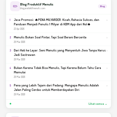
Blog Produktif Menulis
✏️
Blog
blog.produktifmenulis.com
Jasa Promosi: 🔥PENA MILYARDER: Kisah, Rahasia Sukses, dan
›
1
Panduan Menjadi Penulis 1 Milyar di KBM App dari Nol🔥
23 Apr 2026
Menulis Bukan Soal Pintar, Tapi Soal Berani Bercerita
›
2
29 Mar 2026
Dari Hati ke Layar: Seni Menulis yang Menyentuh Jiwa Tanpa Harus
›
3
Jadi Sastrawan
29 Mar 2026
Bukan Karena Tidak Bisa Menulis, Tapi Karena Belum Tahu Cara
›
4
Memulai
29 Mar 2026
Pena yang Lebih Tajam dari Pedang: Mengapa Menulis Adalah
›
5
Jalan Paling Cerdas untuk Memberdayakan Diri
29 Mar 2026
Lihat semua →