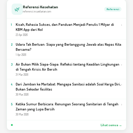
Referensi Kesehatan
🌿
Referensi
referensi.insanitarian.com
Kisah, Rahasia Sukses, dan Panduan Menjadi Penulis 1 Milyar di
›
1
KBM App dari Nol
23 Apr 2026
Udara Tak Bertuan: Siapa yang Bertanggung Jawab atas Napas Kita
›
2
Bersama?
1 Apr 2026
Air Bukan Milik Siapa-Siapa: Refleksi tentang Keadilan Lingkungan
›
3
di Tengah Krisis Air Bersih
31 Mar 2026
Dari Jamban ke Martabat: Mengapa Sanitasi adalah Soal Harga Diri,
›
4
Bukan Sekadar Fasilitas
30 Mar 2026
Ketika Sumur Berbicara: Renungan Seorang Sanitarian di Tengah
›
5
Zaman yang Lupa Bersih
30 Mar 2026
Lihat semua →