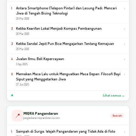
Antara Smartphone (Telepon Pintar) dan Lesung Padi: Mencari
›
1
Jiwa di Tengah Bising Teknologi
29 Mar 2026
Ketika Kearifan Lokal Menjadi Kompas Pembangunan
›
2
28 Mar 2026
Ketika Sandal Jepit Pun Bisa Mengajarkan Tentang Kemajuan
›
3
28 Mar 2026
Jualan Ilmu, Beli Kepercayaan
›
4
3 Agu 2025
Memakan Masa Lalu untuk Menguatkan Masa Depan: Filosofi Bayi
›
5
Siput yang Menggetarkan Jiwa
27 Jun 2025
Lihat semua →
MIQRA Pangandaran
📍
Daerah
pangandaran.miqraindonesia.com
Sampah di Surga: Wajah Pangandaran yang Tidak Ada di Foto
›
1