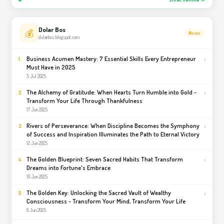
Dolar Bos
💰
Bisnis
dolarbos.blogspot.com
Business Acumen Mastery: 7 Essential Skills Every Entrepreneur
›
1
Must Have in 2025
5 Jul 2025
The Alchemy of Gratitude: When Hearts Turn Humble into Gold -
›
2
Transform Your Life Through Thankfulness
17 Jun 2025
Rivers of Perseverance: When Discipline Becomes the Symphony
›
3
of Success and Inspiration Illuminates the Path to Eternal Victory
12 Jun 2025
The Golden Blueprint: Seven Sacred Habits That Transform
›
4
Dreams into Fortune's Embrace
10 Jun 2025
The Golden Key: Unlocking the Sacred Vault of Wealthy
›
5
Consciousness - Transform Your Mind, Transform Your Life
9 Jun 2025