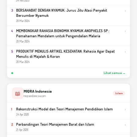
24 Feb 2025
BERSAHABAT DENGAN NYAMUK: Jurus Jitu Atasi Penyakit
›
3
Bersumber Nyamuk
20 Mar 2024
MEMBONGKAR RAHASIA BIONOMIK NYAMUK ANOPHELES SP.:
›
4
Pemahaman Mendalam untuk Pengendalian Malaria
20 Mar 2024
PRODUKTIF MENULIS ARTIKEL KESEHATAN: Rahasia Agar Dapat
›
5
Menulis di Majalah & Koran
20 Mar 2024
Lihat semua →
MIQRA Indonesia
📖
Islam
miqraindonesia.com
Rekonstruksi Model dan Teori Manajemen Pendidikan Islam
›
1
24 Apr 2026
Perbandingan Teori Manajemen Barat dan Islam
›
2
21 Apr 2026