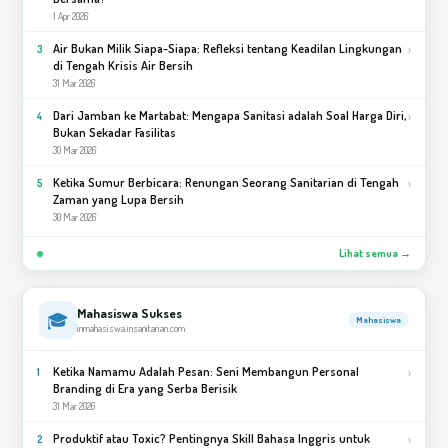
1 Apr 2026
Air Bukan Milik Siapa-Siapa: Refleksi tentang Keadilan Lingkungan
›
3
di Tengah Krisis Air Bersih
31 Mar 2026
Dari Jamban ke Martabat: Mengapa Sanitasi adalah Soal Harga Diri,
›
4
Bukan Sekadar Fasilitas
30 Mar 2026
Ketika Sumur Berbicara: Renungan Seorang Sanitarian di Tengah
›
5
Zaman yang Lupa Bersih
30 Mar 2026
Lihat semua →
Mahasiswa Sukses
🎓
Mahasiswa
inmahasiswa.insanitarian.com
Ketika Namamu Adalah Pesan: Seni Membangun Personal
›
1
Branding di Era yang Serba Berisik
31 Mar 2026
Produktif atau Toxic? Pentingnya Skill Bahasa Inggris untuk
›
2