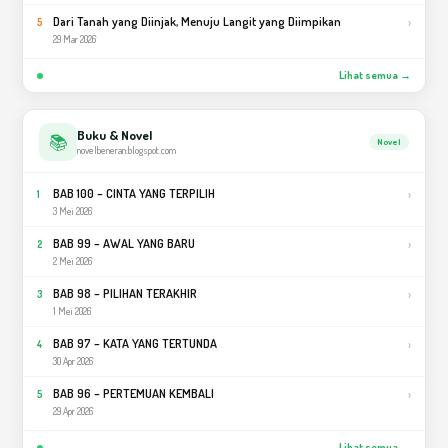
Dari Tanah yang Diinjak, Menuju Langit yang Diimpikan
›
5
29 Mar 2026
Lihat semua →
Buku & Novel
📚
Novel
novelbeneran.blogspot.com
BAB 100 – CINTA YANG TERPILIH
›
1
3 Mei 2026
BAB 99 – AWAL YANG BARU
›
2
2 Mei 2026
BAB 98 – PILIHAN TERAKHIR
›
3
1 Mei 2026
BAB 97 – KATA YANG TERTUNDA
›
4
30 Apr 2026
BAB 96 – PERTEMUAN KEMBALI
›
5
29 Apr 2026
Lihat semua →